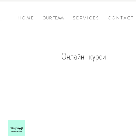
H O M E
OUR TEAM
S E R V I C E S
C O N T A C T
Онлайн-курси