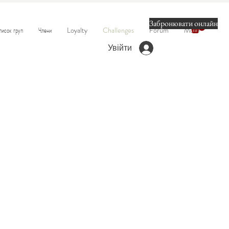
Забронювати онлайн
писок груп
Члени
Loyalty
Challenges
Forum
More
Увійти