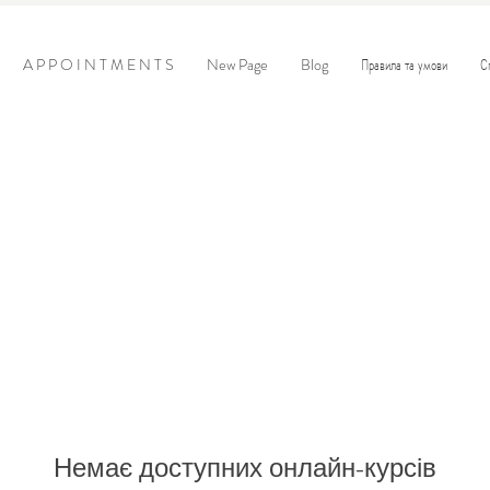
A P P O I N T M E N T S
New Page
Blog
Правила та умови
С
Немає доступних онлайн-курсів